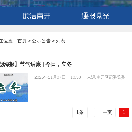
廉洁南开
通报曝光
在位置：
首页
>
公示公告 >
列表
创海报】节气话廉 | 今日，立冬
2025年11月07日 10:33
来源:南开区纪委监委
上一页
1
1
条