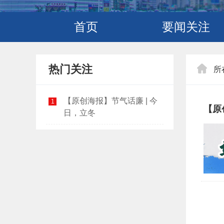
首页
要闻关注
热门关注
所
【原创海报】节气话廉 | 今
1
【原
日，立冬