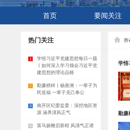
首页
要闻关注
热门关注
所
学悟习近平党建思想每日一题
1
学悟
丨如何深入学习领会习近平党
建思想的理论品格
勤廉榜样丨杨善洲：一辈子为
2
民造福 一辈子克己奉公
南开区纪委监委：深挖地区资
3
源 涵养清风正气
勤廉
策马扬鞭启新程 风清气正谱
4