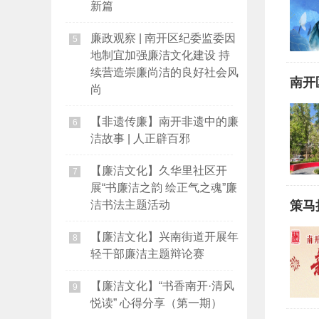
新篇
廉政观察 | 南开区纪委监委因
5
地制宜加强廉洁文化建设 持
续营造崇廉尚洁的良好社会风
南开
尚
【非遗传廉】南开非遗中的廉
6
洁故事 | 人正辟百邪
【廉洁文化】久华里社区开
7
展“书廉洁之韵 绘正气之魂”廉
洁书法主题活动
策马
【廉洁文化】兴南街道开展年
8
轻干部廉洁主题辩论赛
【廉洁文化】“书香南开·清风
9
悦读” 心得分享（第一期）