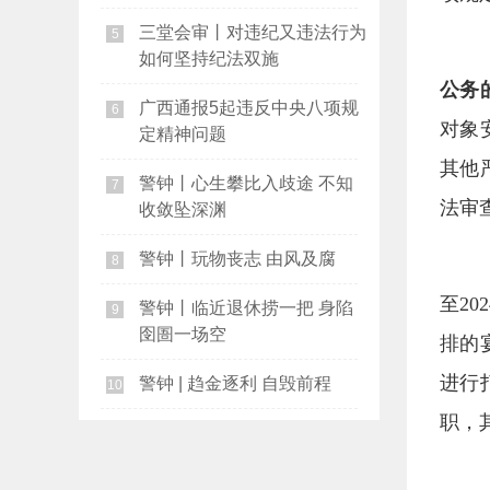
三堂会审丨对违纪又违法行为
5
如何坚持纪法双施
公务
广西通报5起违反中央八项规
6
对象
定精神问题
其他
警钟丨心生攀比入歧途 不知
7
法审
收敛坠深渊
警钟丨玩物丧志 由风及腐
8
至2
警钟丨临近退休捞一把 身陷
9
囹圄一场空
排的
进行
警钟 | 趋金逐利 自毁前程
10
职，