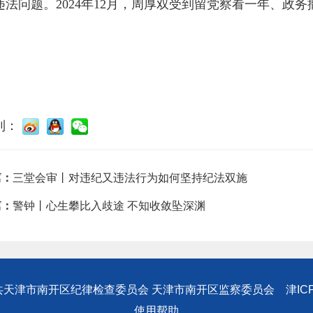
违法问题。2024年12月，周厚双受到留党察看一年、政务
到：
篇：
三堂会审丨对违纪又违法行为如何坚持纪法双施
篇：
警钟丨心生攀比入歧途 不知收敛坠深渊
共天津市南开区纪律检查委员会 天津市南开区监察委员会
津IC
使用帮助