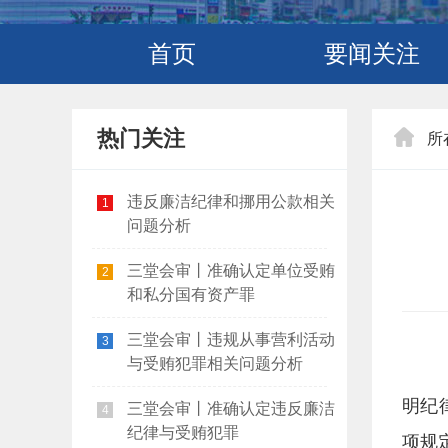
首页
要闻关注
热门关注
所
违反廉洁纪律和挪用公款相关
1
问题分析
三堂会审丨准确认定单位受贿
2
和私分国有资产罪
三堂会审丨违规从事营利活动
3
与受贿犯罪相关问题分析
明纪
三堂会审丨准确认定违反廉洁
4
纪律与受贿犯罪
项规