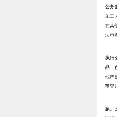
公务
施工
在其
法审
执行
品；
他严
审查
题。