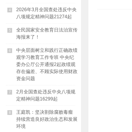
2026年3月全国查处违反中央
4
八项规定精神问题21274起
全民国家安全教育日法治宣传
5
海报来了！
中央层面树立和践行正确政绩
6
观学习教育工作专班 中央纪
委办公厅公开通报2起政绩观
存在偏差、不顾实际使用财政
资金问题
2月全国查处违反中央八项规
7
定精神问题16299起
王庭凯：坚决割除腐败毒瘤
8
持续营造良好政治生态和发展
环境