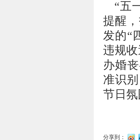
“五
提醒，
发的“
违规收
办婚丧
准识别
节日氛
分享到：