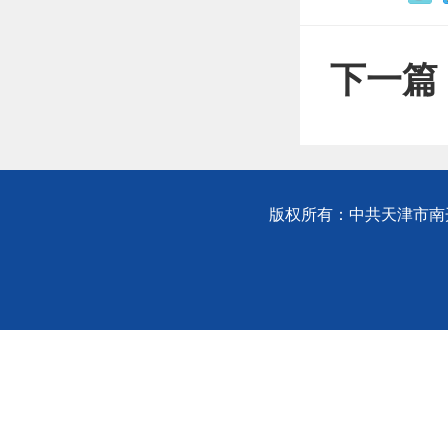
下一篇
版权所有：中共天津市南