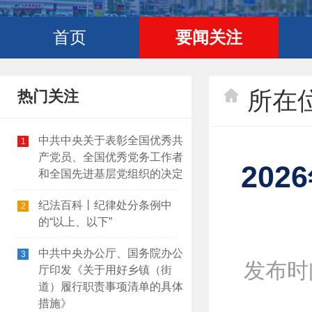
首页
要闻关注
所在
热门关注
中共中央关于表彰全国优秀共
1
产党员、全国优秀党务工作者
20
和全国先进基层党组织的决定
纪法百科丨纪律处分条例中
2
的“以上、以下”
中共中央办公厅、国务院办公
3
发布时间：
厅印发《关于用好乡镇（街
道）履行职责事项清单的具体
措施》