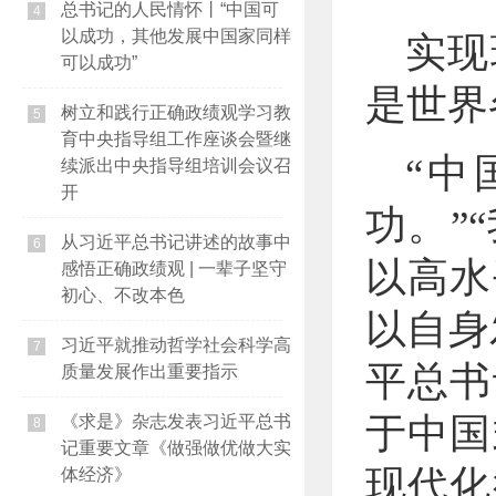
总书记的人民情怀丨“中国可
4
以成功，其他发展中国家同样
实现
可以成功”
是世界
树立和践行正确政绩观学习教
5
育中央指导组工作座谈会暨继
“中
续派出中央指导组培训会议召
开
功。”
从习近平总书记讲述的故事中
6
以高水
感悟正确政绩观 | 一辈子坚守
初心、不改本色
以自身
习近平就推动哲学社会科学高
7
平总书
质量发展作出重要指示
于中国
《求是》杂志发表习近平总书
8
记重要文章《做强做优做大实
现代化
体经济》