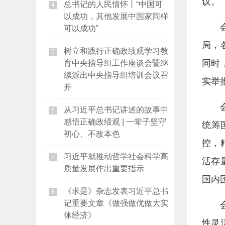
议。
总书记的人民情怀丨“中国可
4
以成功，其他发展中国家同样
可以成功”
局，
树立和践行正确政绩观学习教
5
同时
育中央指导组工作座谈会暨继
续派出中央指导组培训会议召
实举
开
从习近平总书记讲述的故事中
6
感悟正确政绩观 | 一辈子坚守
统筹
初心、不改本色
控，
习近平就推动哲学社会科学高
7
活存
质量发展作出重要指示
国内
《求是》杂志发表习近平总书
8
记重要文章《做强做优做大实
体经济》
性灵