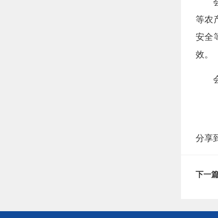
等农
安全
效。
分享
下一