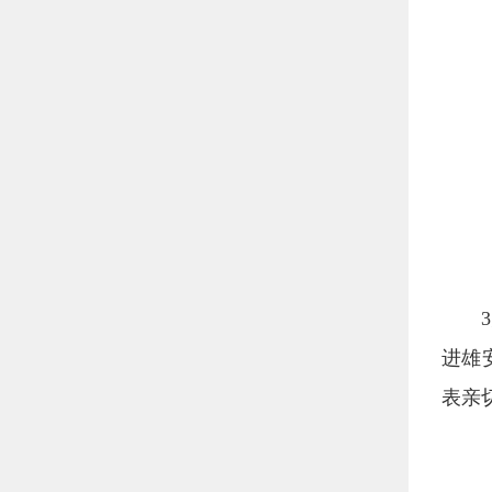
进雄
表亲