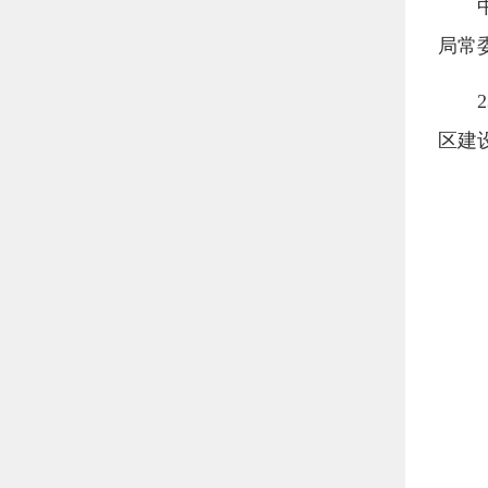
局常
区建