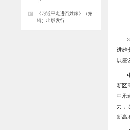
下
《习近平走进百姓家》（第二
10
辑）出版发行
进雄
展座
新区
中承
力，
新高