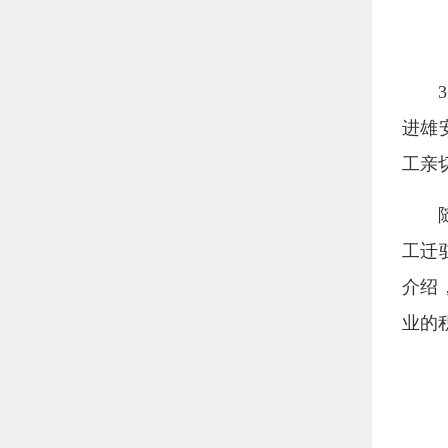
进雄
工亲
工迁
介绍
业的