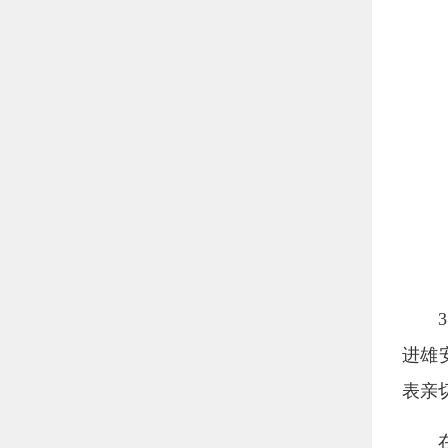
进雄
表亲