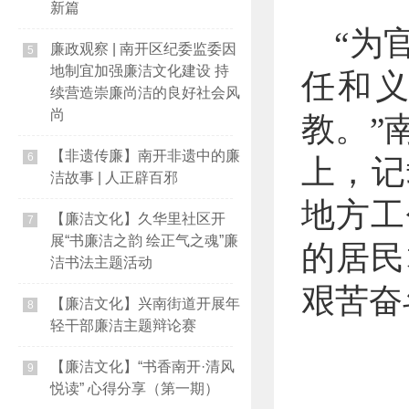
新篇
“为
廉政观察 | 南开区纪委监委因
5
地制宜加强廉洁文化建设 持
任和义
续营造崇廉尚洁的良好社会风
尚
教。”
【非遗传廉】南开非遗中的廉
6
上，记
洁故事 | 人正辟百邪
地方工
【廉洁文化】久华里社区开
7
展“书廉洁之韵 绘正气之魂”廉
的居民
洁书法主题活动
艰苦奋
【廉洁文化】兴南街道开展年
8
轻干部廉洁主题辩论赛
【廉洁文化】“书香南开·清风
9
悦读” 心得分享（第一期）