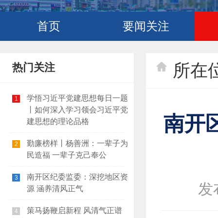
首页
要闻关注
所在
热门关注
学悟习近平党建思想每日一题
1
丨如何深入学习领会习近平党
南开
建思想的理论品格
勤廉榜样丨杨善洲：一辈子为
2
民造福 一辈子克己奉公
南开区纪委监委：深挖地区资
3
发布
源 涵养清风正气
策马扬鞭启新程 风清气正谱
4