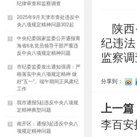
纪律审查和监察调查
2025年9月天津市查处违反中
4
央八项规定精神问题302起
陕西
中央纪委国家监委公开通报青
5
纪违法
海省6名党员领导干部严重违
反中央八项规定精神问题
监察调
市纪委监委发出通知强调：严
6
格落实中央八项规定精神 做
分享到：
好“五一”、端午期间正风肃纪
工作
我市通报5起违反中央八项规
7
上一篇
定精神典型问题
李百安
南开区：通报3起违反中央八
8
项规定精神问题