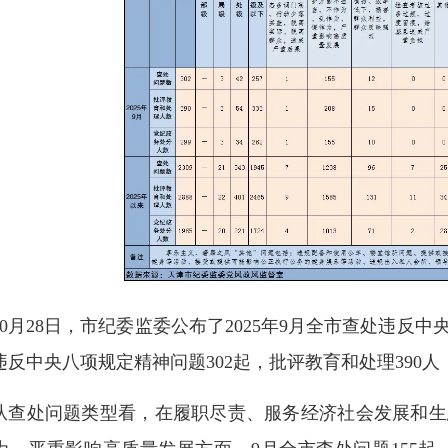
10月28日，市纪委监委公布了2025年9月全市查处违
违反中央八项规定精神问题302起，批评教育和处理390人
从查处问题类型看，在履职尽责、服务经济社会发展和生