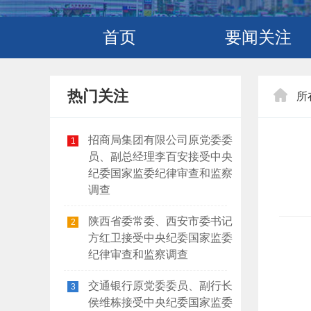
首页
要闻关注
热门关注
所
招商局集团有限公司原党委委
1
员、副总经理李百安接受中央
纪委国家监委纪律审查和监察
调查
陕西省委常委、西安市委书记
2
方红卫接受中央纪委国家监委
纪律审查和监察调查
交通银行原党委委员、副行长
3
侯维栋接受中央纪委国家监委