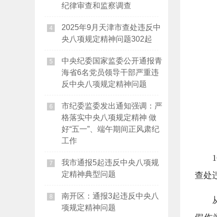
纪律审查和监察调查
2025年9月天津市查处违反中
4
央八项规定精神问题302起
中央纪委国家监委公开通报青
5
海省6名党员领导干部严重违
反中央八项规定精神问题
市纪委监委发出通知强调：严
6
格落实中央八项规定精神 做
好“五一”、端午期间正风肃纪
工作
我市通报5起违反中央八项规
7
定精神典型问题
查处
南开区：通报3起违反中央八
8
项规定精神问题